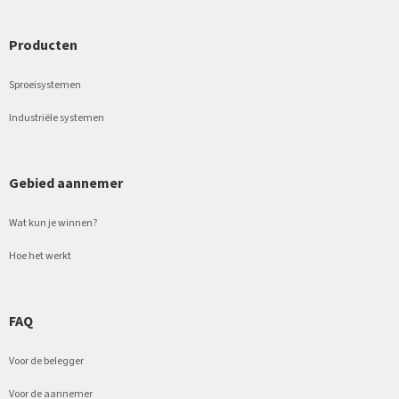
Producten
Sproeisystemen
Industriële systemen
Gebied aannemer
Wat kun je winnen?
Hoe het werkt
FAQ
Voor de belegger
Voor de aannemer