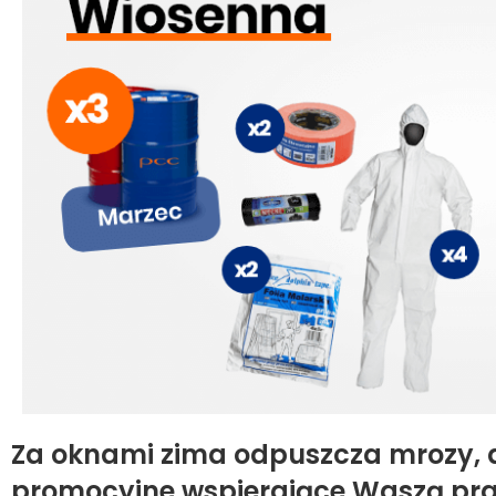
Za oknami zima odpuszcza mrozy,
promocyjne wspierające Waszą pra