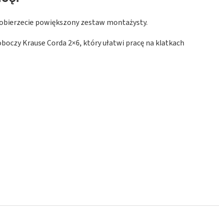
obierzecie powiększony zestaw montażysty.
boczy Krause Corda 2×6, który ułatwi pracę na klatkach