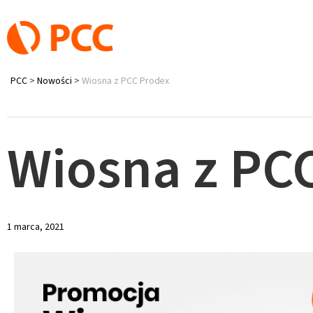
PCC
>
Nowości
>
Wiosna z PCC Prodex
Wiosna z PC
1 marca, 2021