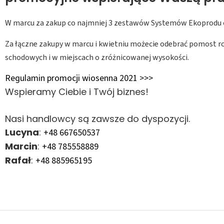
W marcu za zakup co najmniej 3 zestawów Systemów Ekoprodu 
Za łączne zakupy w marcu i kwietniu możecie odebrać pomost ro
schodowych i w miejscach o zróżnicowanej wysokości.
Regulamin promocji wiosenna 2021 >>>
Wspieramy Ciebie i Twój biznes!
Nasi handlowcy są zawsze do dyspozycji.
Lucyna
:
+48 667650537
Marcin
:
+48 785558889
Rafał
:
+48 885965195