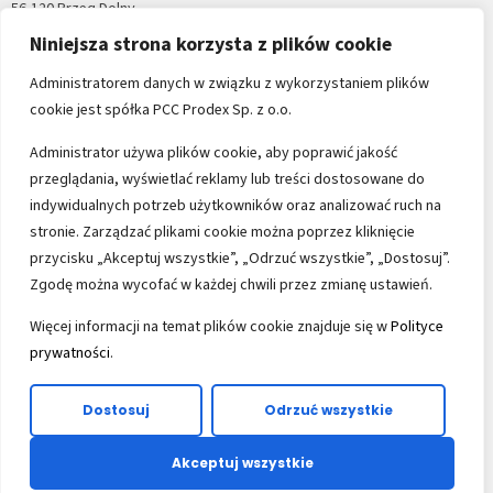
56-120 Brzeg Dolny
tel.:
+48 71 794 34 13
Niniejsza strona korzysta z plików cookie
Administratorem danych w związku z wykorzystaniem plików
cookie jest spółka PCC Prodex Sp. z o.o.
Administrator używa plików cookie, aby poprawić jakość
przeglądania, wyświetlać reklamy lub treści dostosowane do
indywidualnych potrzeb użytkowników oraz analizować ruch na
stronie. Zarządzać plikami cookie można poprzez kliknięcie
Warunki Sprzedaży
przycisku „Akceptuj wszystkie”, „Odrzuć wszystkie”, „Dostosuj”.
Zgodę można wycofać w każdej chwili przez zmianę ustawień.
Ogólne Warunki Zakupów
Więcej informacji na temat plików cookie znajduje się w
Polityce
Warunki Zakupów Surowców
prywatności
.
Polityka prywatności
RODO
Dostosuj
Odrzuć wszystkie
Akceptuj wszystkie
2023 Copyright © PCC Prodex