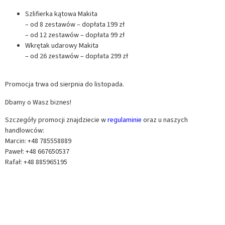
Szlifierka kątowa Makita
– od 8 zestawów – dopłata 199 zł
– od 12 zestawów – dopłata 99 zł
Wkrętak udarowy Makita
– od 26 zestawów – dopłata 299 zł
Promocja trwa od sierpnia do listopada.
Dbamy o Wasz biznes!
Szczegóły promocji znajdziecie w
regulaminie
oraz u naszych
handlowców:
Marcin: +48 785558889
Paweł: +48 667650537
Rafał: +48 885965195