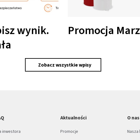
bisz wynik.
Promocja Marz
ała
Zobacz wszystkie wpisy
AQ
Aktualności
O nas
a inwestora
Promocje
Nasza 