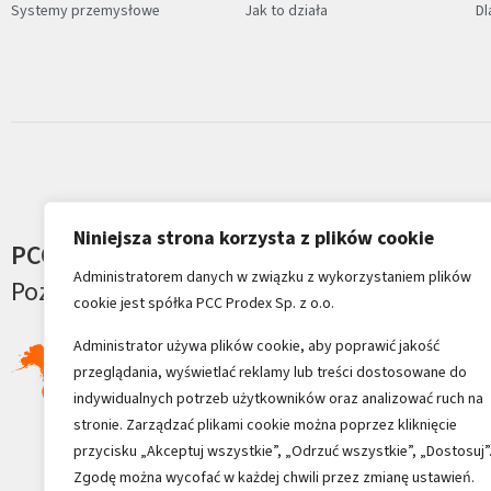
Systemy przemysłowe
Jak to działa
D
Niniejsza strona korzysta z plików cookie
PCC na świecie
Nasze mar
Administratorem danych w związku z wykorzystaniem plików
Poznaj Grupę PCC
Ciepło w 
cookie jest spółka PCC Prodex Sp. z o.o.
Administrator używa plików cookie, aby poprawić jakość
przeglądania, wyświetlać reklamy lub treści dostosowane do
indywidualnych potrzeb użytkowników oraz analizować ruch na
stronie. Zarządzać plikami cookie można poprzez kliknięcie
przycisku „Akceptuj wszystkie”, „Odrzuć wszystkie”, „Dostosuj”
Zgodę można wycofać w każdej chwili przez zmianę ustawień.